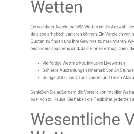
Wetten
Ein wichtiger Aspekt bei WM Wetten ist die Auswahl de
da diese erheblich variieren können. Ein Vergleich von
Quoten zu finden und Ihre Gewinne zu maximieren. WM 
besonders spannend sind, da sie Ihnen ermöglichen, die
Vielfältige Wettmärkte, inklusive Livewetten
Schnelle Auszahlungen innerhalb von 24 Stund
Gültige GGL-Lizenz für sicheren und fairen Ablau
Genießen Sie außerdem die Vorteile von mobiler Wetta
oder von zu Hause, Sie haben die Flexibilität, jederzei
Wesentliche V