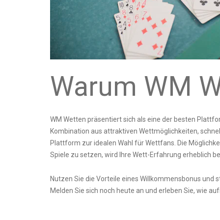
Warum WM We
WM Wetten präsentiert sich als eine der besten Platt
Kombination aus attraktiven Wettmöglichkeiten, schn
Plattform zur idealen Wahl für Wettfans. Die Möglichke
Spiele zu setzen, wird Ihre Wett-Erfahrung erheblich be
Nutzen Sie die Vorteile eines Willkommensbonus und s
Melden Sie sich noch heute an und erleben Sie, wie au