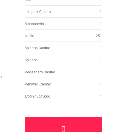
Lolajack Casino
1
Monsterwin
1
public
251
Spindog Casino
1
Spinson
1
e
Vegashero Casino
1
u
Verywell Casino
1
Στοιχηματικές
1