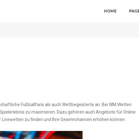
HOME
PAG
 Sie die besten
schaftliche Fußballfans als auch Wettbegeisterte an. Bei WM Wetten
 Spielerlebnis zu maximieren. Dazu gehören auch Angebote für
Online
für Livewetten zu finden und Ihre Gewinnchancen erhöhen können.