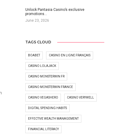
Unlock Pantasia Casino’s exclusive
promotions…
June 23, 2026
TAGS CLOUD
BOABET
CASINO EN LIGNE FRANÇAIS
CASINO LOLAJACK
CASINO MONSTERWIN FR
CASINO MONSTERWIN FRANCE
n
CASINO VEGASHERO
CASINO VERYWELL
DIGITAL SPENDING HABITS
EFFECTIVE WEALTH MANAGEMENT
FINANCIAL LITERACY