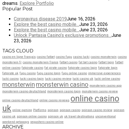
dreams.
Explore Portfolio
Popular Post
Coronavirus disease 2019
June 16, 2026
Explore the best casino mobile…
June 23, 2026
Explore the best casino mobile…
June 23, 2026
Unlock Pantasia Casino’s exclusive promotions…
June
23, 2026
TAGS CLOUD
casino en ligne français
casino fatbet
casino fugu
casino lucki
casino monsterwin
casino
monsterwin fr
casino monsterwin france
fatbet casino
fat bet casino
fatbet login
fatbet
online casino
fatpirate casino
fat pirate casino
fatpirate casino login
fatpirate login
fatpirate uk
fugu casino
fugu casino login
fugu online casino
immersive experiences
lucki casino
lucki casino login
lucki casino review
lucki casino uk
lucki online casino
monsterwin
monsterwin casino
monsterwin casino app
monsterwin casino deutschland
monsterwin casino login
monsterwin casino review
online casino
online casino deutschland
online casino reviews
uk
online gaming
Platforms
spinson
spinson casino
spinson casino review
spinson
casino uk
spinson online casino
spinson uk
uk travel destinations
unconventional
weekend getaways
vegashero casino online
ARCHIVE