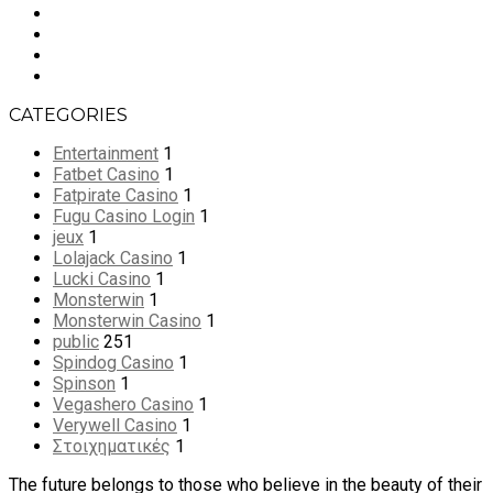
CATEGORIES
Entertainment
1
Fatbet Casino
1
Fatpirate Casino
1
Fugu Casino Login
1
jeux
1
Lolajack Casino
1
Lucki Casino
1
Monsterwin
1
Monsterwin Casino
1
public
251
Spindog Casino
1
Spinson
1
Vegashero Casino
1
Verywell Casino
1
Στοιχηματικές
1
The future belongs to those who believe in the beauty of their