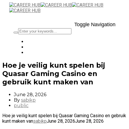
Toggle Navigation
Hoe je veilig kunt spelen bij
Quasar Gaming Casino en
gebruik kunt maken van
June 28, 2026
By
sabikp
public
Hoe je veilig kunt spelen bij Quasar Gaming Casino en gebruik
kunt maken van
sabikp
June 28, 2026
June 28, 2026