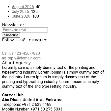
August 2026
40
July 2026
125
June 2026
100
Newsletter
Subscribe
Follow Us @ Instagram
Call us 123-456-7890
no-reply@domain.com
About Agency
Lorem Ipsum is simply dummy text of the printing and
typesetting industry. Lorem Ipsum is simply dummy text of
the industry. Lorem Ipsum is simply dummy text of the
printing and typesetting industry. Lorem Ipsum is simply
dummy text of the and typesetting industry.
Career Hub
Abu Dhabi, United Arab Emirates.
Telephone: +971 2 628 1188
Mobile Number: +971 50 275 5033