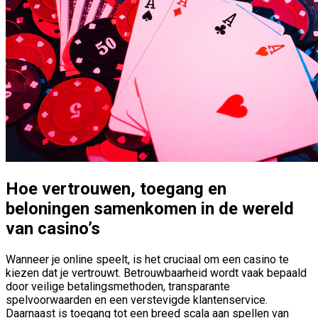
Hoe vertrouwen, toegang en
beloningen samenkomen in de wereld
van casino’s
Wanneer je online speelt, is het cruciaal om een casino te
kiezen dat je vertrouwt. Betrouwbaarheid wordt vaak bepaald
door veilige betalingsmethoden, transparante
spelvoorwaarden en een verstevigde klantenservice.
Daarnaast is toegang tot een breed scala aan spellen van