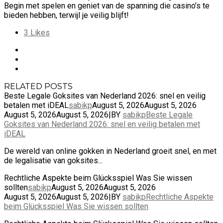
Begin met spelen en geniet van de spanning die casino’s te
bieden hebben, terwijl je veilig blijft!
3
Likes
RELATED POSTS
Beste Legale Goksites van Nederland 2026: snel en veilig
betalen met iDEAL
sabikp
August 5, 2026
August 5, 2026
August 5, 2026
August 5, 2026
|
BY
sabikp
Beste Legale
Goksites van Nederland 2026: snel en veilig betalen met
iDEAL
De wereld van online gokken in Nederland groeit snel, en met
de legalisatie van goksites...
Rechtliche Aspekte beim Glücksspiel Was Sie wissen
sollten
sabikp
August 5, 2026
August 5, 2026
August 5, 2026
August 5, 2026
|
BY
sabikp
Rechtliche Aspekte
beim Glücksspiel Was Sie wissen sollten